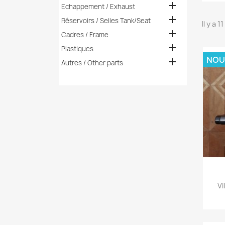

Echappement / Exhaust

Réservoirs / Selles Tank/Seat
Il y a 1

Cadres / Frame

Plastiques
NOU

Autres / Other parts
Vi