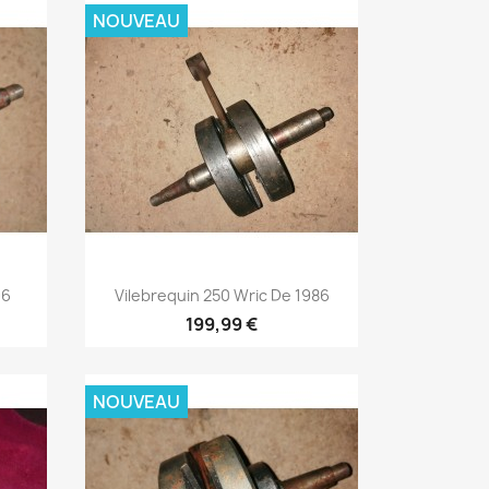
NOUVEAU
Aperçu rapide

96
Vilebrequin 250 Wric De 1986
199,99 €
NOUVEAU