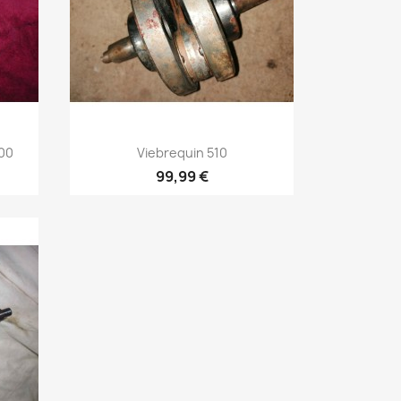
Aperçu rapide

000
Viebrequin 510
99,99 €