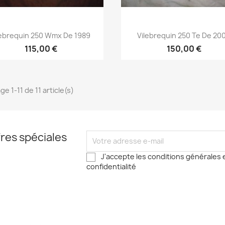
Aperçu rapide
Aperçu rapide


ebrequin 250 Wmx De 1989
Vilebrequin 250 Te De 20
115,00 €
150,00 €
ge 1-11 de 11 article(s)
res spéciales
J'accepte les conditions générales e
confidentialité