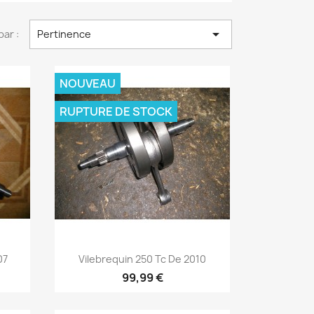

par :
Pertinence
NOUVEAU
RUPTURE DE STOCK
Aperçu rapide

07
Vilebrequin 250 Tc De 2010
99,99 €