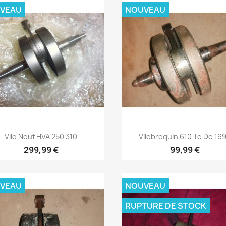
VEAU
NOUVEAU
Aperçu rapide
Aperçu rapide


Vilo Neuf HVA 250 310
Vilebrequin 610 Te De 19
299,99 €
99,99 €
VEAU
NOUVEAU
RUPTURE DE STOCK