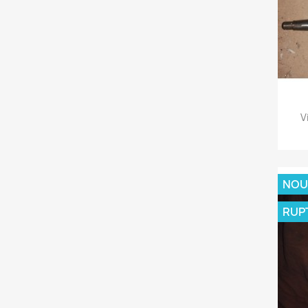
V
NOU
RUP