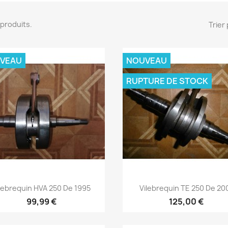
1 produits.
Trier 
VEAU
NOUVEAU
RUPTURE DE STOCK
Aperçu rapide
Aperçu rapide


lebrequin HVA 250 De 1995
Vilebrequin TE 250 De 20
99,99 €
125,00 €