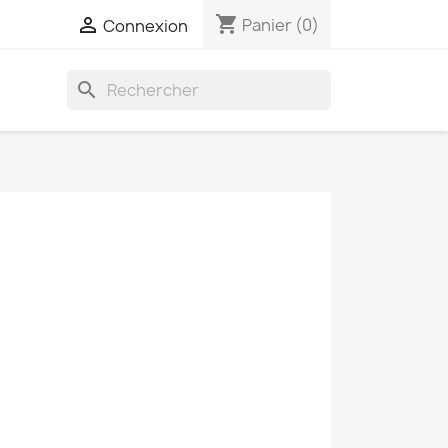
shopping_cart

Panier
(0)
Connexion
search