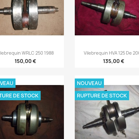
Aperçu rapide
Aperçu rapide


ilebrequin WRLC 250 1988
Vilebrequin HVA 125 De 2
150,00 €
135,00 €
VEAU
NOUVEAU
TURE DE STOCK
RUPTURE DE STOCK