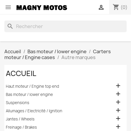
shopping_cart


(0)
search
Accueil
Bas moteur / lower engine
Carters
moteur / Engine cases
Autre marques
ACCUEIL

Haut moteur / Engine top end

Bas moteur / lower engine

Suspensions

Allumages / Electricité / Ignition

Jantes / Wheels

Freinage / Brakes