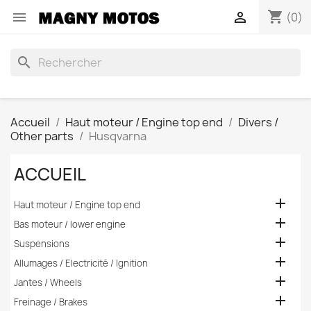
shopping_cart


(0)
search
Accueil
Haut moteur / Engine top end
Divers /
Other parts
Husqvarna
ACCUEIL

Haut moteur / Engine top end

Bas moteur / lower engine

Suspensions

Allumages / Electricité / Ignition

Jantes / Wheels

Freinage / Brakes