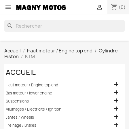
shopping_cart


(0)
search
Accueil
Haut moteur / Engine top end
Cylindre
Piston
KTM
ACCUEIL

Haut moteur / Engine top end

Bas moteur / lower engine

Suspensions

Allumages / Electricité / Ignition

Jantes / Wheels

Freinage / Brakes