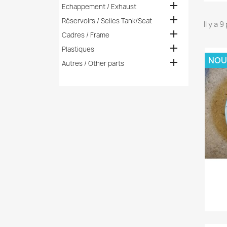

Echappement / Exhaust

Réservoirs / Selles Tank/Seat
Il y a 

Cadres / Frame

Plastiques
NOU

Autres / Other parts