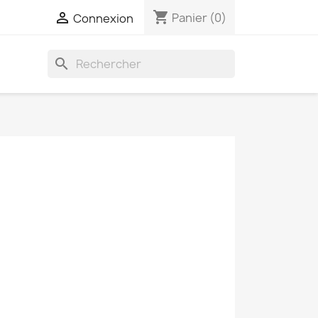
shopping_cart

Panier
(0)
Connexion
search