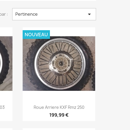

par :
Pertinence
NOUVEAU
Aperçu rapide

003
Roue Arriere KXF Rmz 250
199,99 €