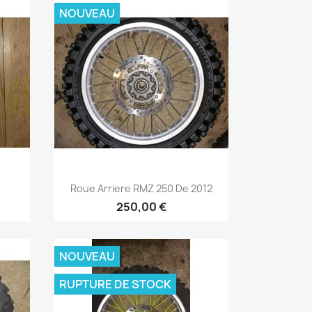
NOUVEAU
Aperçu rapide

Roue Arriere RMZ 250 De 2012
250,00 €
NOUVEAU
RUPTURE DE STOCK