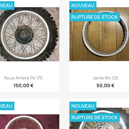
VEAU
NOUVEAU
RUPTURE DE STOCK
Aperçu rapide
Aperçu rapide


Roue Arriere Pe 175
Jante Rm 125
150,00 €
50,00 €
VEAU
NOUVEAU
RUPTURE DE STOCK