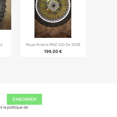
Aperçu rapide

04
Roue Arriere RMZ 450 De 2008
199,00 €
t la politique de