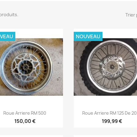
9 produits.
Trier 
VEAU
NOUVEAU
Aperçu rapide
Aperçu rapide


Roue Arriere RM 500
Roue Arriere RM 125 De 2
150,00 €
199,99 €