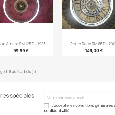
Aperçu rapide
Aperçu rapide


ue Arriere RM 125 De 1983
Petite Roue RM 85 De 20
99,99 €
149,00 €
ge 1-9 de 9 article(s)
res spéciales
J'accepte les conditions générales e
confidentialité