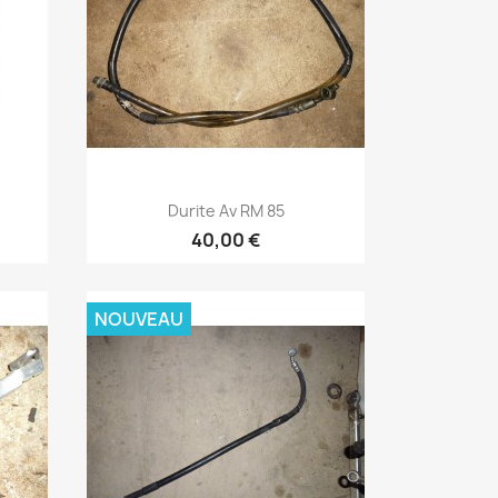
Aperçu rapide

Durite Av RM 85
40,00 €
NOUVEAU