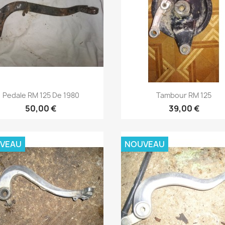
Aperçu rapide
Aperçu rapide


Pedale RM 125 De 1980
Tambour RM 125
50,00 €
39,00 €
VEAU
NOUVEAU