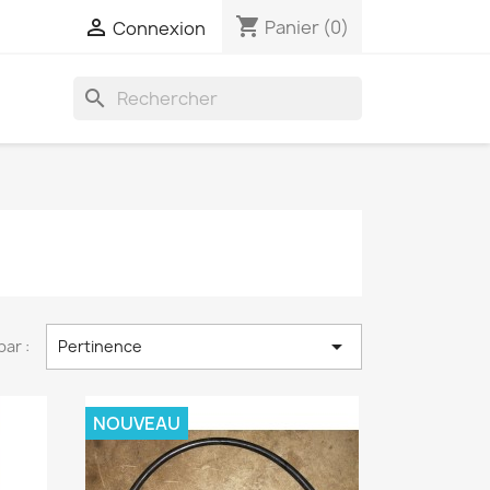
shopping_cart

Panier
(0)
Connexion
search

par :
Pertinence
NOUVEAU