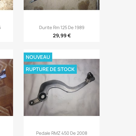
Aperçu rapide

6
Durite Rm 125 De 1989
29,99 €
NOUVEAU
RUPTURE DE STOCK
Aperçu rapide

Pedale RMZ 450 De 2008