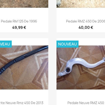
Aperçu rapide
Aperçu rapide


Pedale RM 125 De 1996
Pedale RMZ 450 De 200
49,99 €
40,00 €
VEAU
NOUVEAU
Aperçu rapide
Aperçu rapide


rite Neuve Rmz 450 De 2013
Pedale Neuve RMZ 450