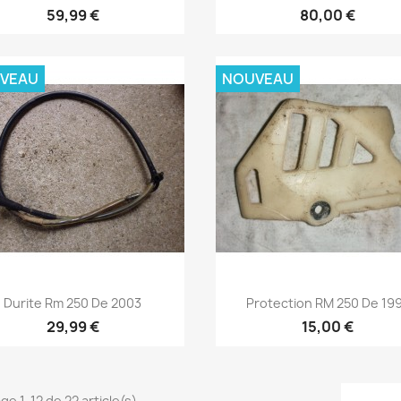
59,99 €
80,00 €
VEAU
NOUVEAU
Aperçu rapide
Aperçu rapide


Durite Rm 250 De 2003
Protection RM 250 De 19
29,99 €
15,00 €
ge 1-12 de 22 article(s)