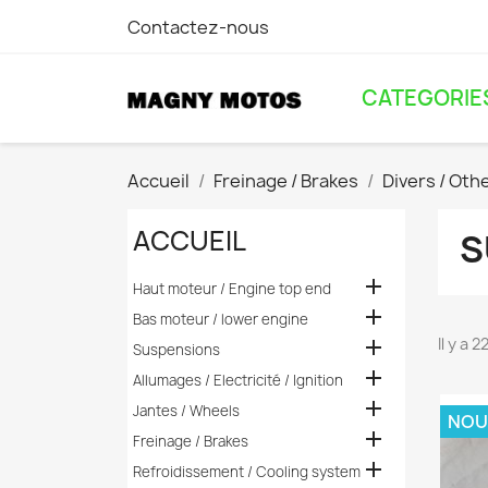
Contactez-nous
CATEGORIE
Accueil
Freinage / Brakes
Divers / Oth
ACCUEIL
S

Haut moteur / Engine top end

Bas moteur / lower engine
Il y a 

Suspensions

Allumages / Electricité / Ignition

Jantes / Wheels
NOU

Freinage / Brakes

Refroidissement / Cooling system