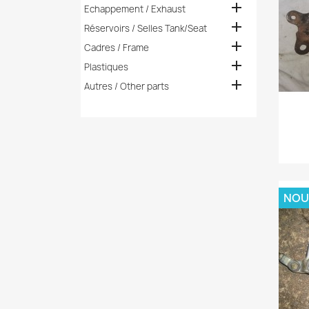

Echappement / Exhaust

Réservoirs / Selles Tank/Seat

Cadres / Frame

Plastiques

Autres / Other parts
NOU