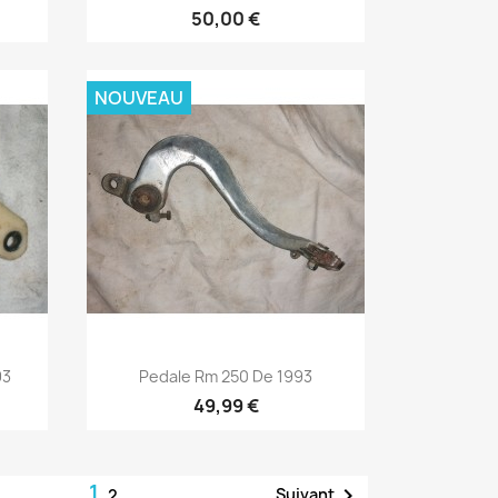
50,00 €
NOUVEAU
Aperçu rapide

93
Pedale Rm 250 De 1993
49,99 €
1

Suivant
2