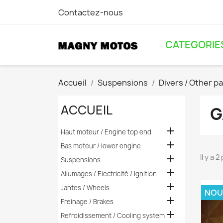
Contactez-nous
CATEGORIE
Accueil
Suspensions
Divers / Other p
ACCUEIL
G

Haut moteur / Engine top end

Bas moteur / lower engine
Il y a 

Suspensions

Allumages / Electricité / Ignition

Jantes / Wheels
NOU

Freinage / Brakes

Refroidissement / Cooling system