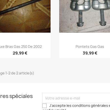
Aperçu rapide
Aperçu rapide


Axe Bras Gas 250 De 2002
Pontets Gas Gas
29,99 €
39,99 €
ge 1-2 de 2 article(s)
res spéciales
J'accepte les conditions générales e