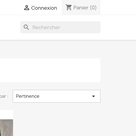
shopping_cart

Panier
(0)
Connexion
search

par :
Pertinence