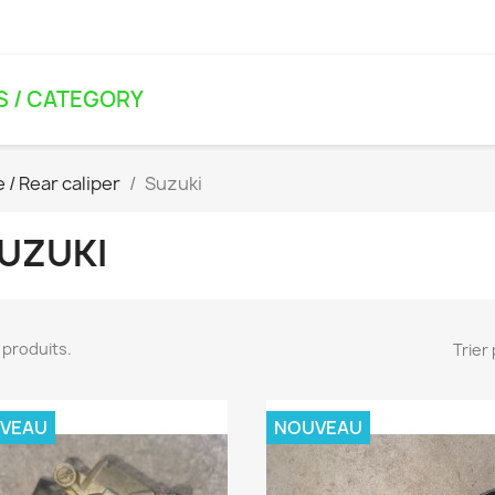
S / CATEGORY
e / Rear caliper
Suzuki
UZUKI
15 produits.
Trier 
VEAU
NOUVEAU