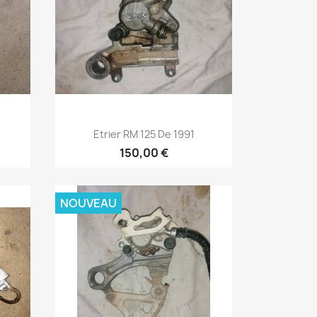
Aperçu rapide

Etrier RM 125 De 1991
150,00 €
NOUVEAU