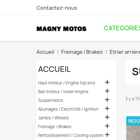
Contactez-nous
CATEGORIE
Accueil
Freinage / Brakes
Etrier arrier
ACCUEIL
S

Haut moteur / Engine top end

Bas moteur / lower engine
Il y a 

Suspensions

Allumages / Electricité / Ignition

Jantes / Wheels
NOU

Freinage / Brakes

Refroidissement / Cooling system