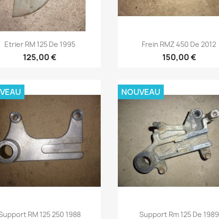
Aperçu rapide
Aperçu rapide


Etrier RM 125 De 1995
Frein RMZ 450 De 2012
125,00 €
150,00 €
VEAU
NOUVEAU
Aperçu rapide
Aperçu rapide


Support RM 125 250 1988
Support Rm 125 De 1989