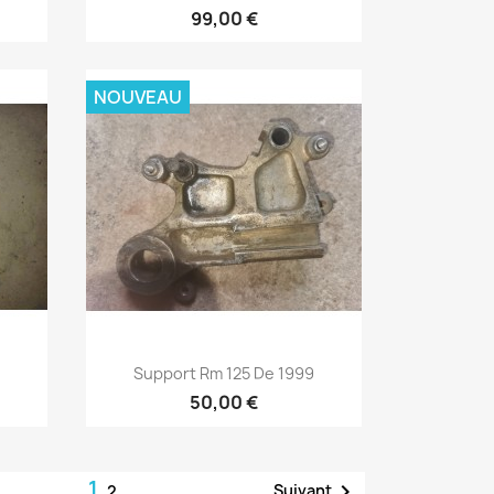
99,00 €
NOUVEAU
Aperçu rapide

Support Rm 125 De 1999
50,00 €
1

Suivant
2