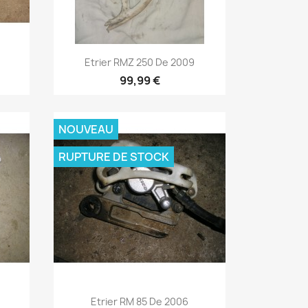
Aperçu rapide

Etrier RMZ 250 De 2009
99,99 €
NOUVEAU
RUPTURE DE STOCK
Aperçu rapide

Etrier RM 85 De 2006