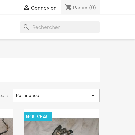
shopping_cart

Panier
(0)
Connexion
search

par :
Pertinence
NOUVEAU