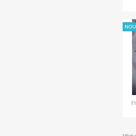
NOU
Et
Afficha