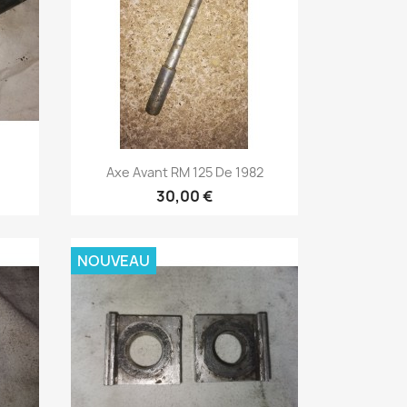
Aperçu rapide

Axe Avant RM 125 De 1982
30,00 €
NOUVEAU