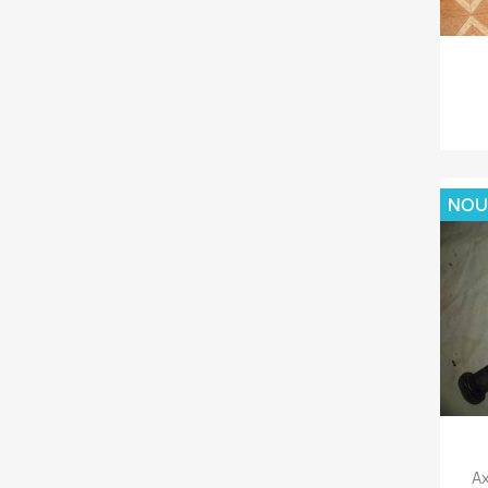
NOU
Ax