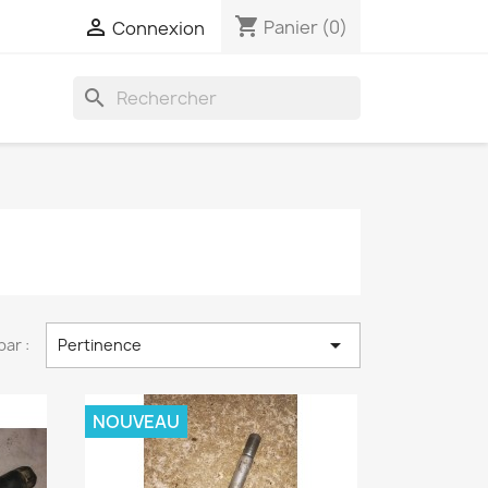
shopping_cart

Panier
(0)
Connexion
search

par :
Pertinence
NOUVEAU