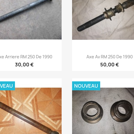
Aperçu rapide
Aperçu rapide


xe Arriere RM 250 De 1990
Axe Av RM 250 De 1990
30,00 €
50,00 €
VEAU
NOUVEAU