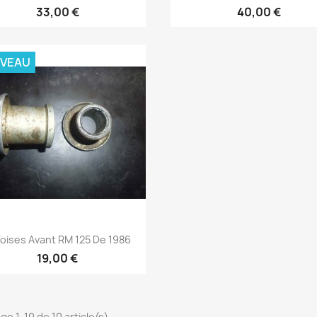
33,00 €
40,00 €
VEAU
Aperçu rapide

oises Avant RM 125 De 1986
19,00 €
ge 1-10 de 10 article(s)