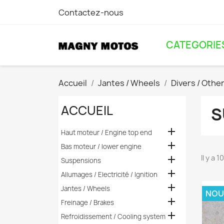
Contactez-nous
CATEGORIE
Accueil
Jantes / Wheels
Divers / Othe
ACCUEIL
S

Haut moteur / Engine top end

Bas moteur / lower engine
Il y a 

Suspensions

Allumages / Electricité / Ignition

Jantes / Wheels
NOU

Freinage / Brakes

Refroidissement / Cooling system