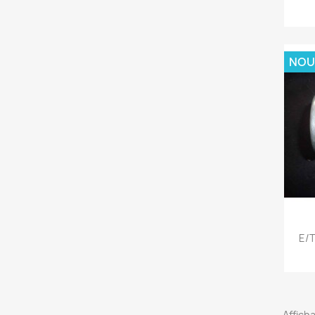
NOU
E/t
Afficha