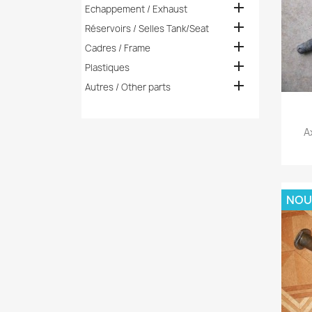

Echappement / Exhaust

Réservoirs / Selles Tank/Seat

Cadres / Frame

Plastiques

Autres / Other parts
A
NOU