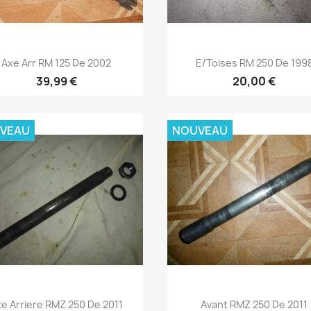
Aperçu rapide
Aperçu rapide


Axe Arr RM 125 De 2002
E/toises RM 250 De 199
39,99 €
20,00 €
VEAU
NOUVEAU
Aperçu rapide
Aperçu rapide


e Arriere RMZ 250 De 2011
Avant RMZ 250 De 2011