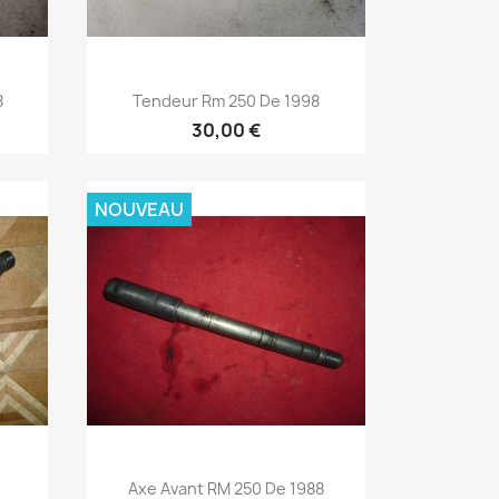
Aperçu rapide

8
Tendeur Rm 250 De 1998
30,00 €
NOUVEAU
Aperçu rapide

Axe Avant RM 250 De 1988