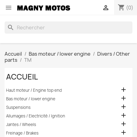
shopping_cart


(0)
search
Accueil
Bas moteur / lower engine
Divers / Other
parts
TM
ACCUEIL

Haut moteur / Engine top end

Bas moteur / lower engine

Suspensions

Allumages / Electricité / Ignition

Jantes / Wheels

Freinage / Brakes