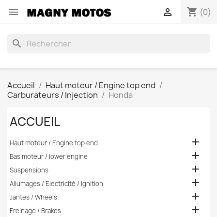
shopping_cart


(0)
search
Accueil
Haut moteur / Engine top end
Carburateurs / Injection
Honda
ACCUEIL

Haut moteur / Engine top end

Bas moteur / lower engine

Suspensions

Allumages / Electricité / Ignition

Jantes / Wheels

Freinage / Brakes