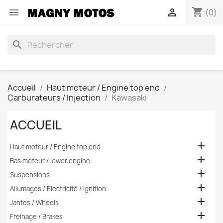
shopping_cart


(0)
search
Accueil
Haut moteur / Engine top end
Carburateurs / Injection
Kawasaki
ACCUEIL

Haut moteur / Engine top end

Bas moteur / lower engine

Suspensions

Allumages / Electricité / Ignition

Jantes / Wheels

Freinage / Brakes