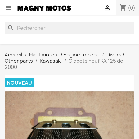
shopping_cart


(0)
search
Accueil
Haut moteur / Engine top end
Divers /
Other parts
Kawasaki
Clapets neuf KX 125 de
2000
NOUVEAU